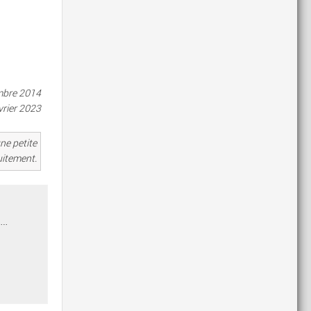
embre 2014
vrier 2023
ne petite
uitement.
s…