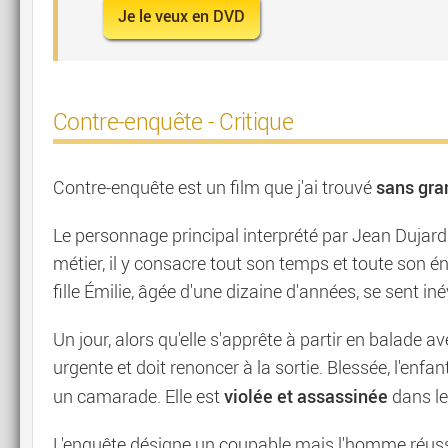
Je le veux en DVD
Contre-enquête - Critique
sans gran
Contre-enquête est un film que j'ai trouvé
Le personnage principal interprété par Jean Dujardin
métier, il y consacre tout son temps et toute son é
fille Émilie, âgée d'une dizaine d'années, se sent i
Un jour, alors qu'elle s'apprête à partir en balade a
urgente et doit renoncer à la sortie. Blessée, l'enf
violée et assassinée
un camarade. Elle est
dans le
L'enquête désigne un coupable mais l'homme réuss