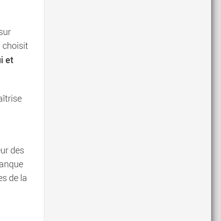
sur
 choisit
i et
îtrise
eur des
 manque
es de la