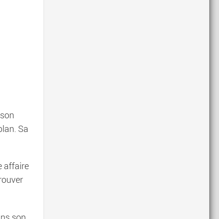
 son
plan. Sa
e affaire
trouver
ans son