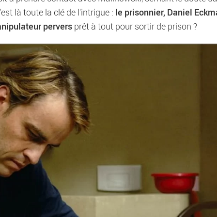
le prisonnier, Daniel Eckm
st là toute la clé de l'intrigue :
manipulateur pervers
prêt à tout pour sortir de prison ?