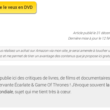
e le veux en DVD
Article publié le 31 déc
Dernière mise à jour le
12 fé
i vous réalisez un achat sur Amazon via mon site, je serai amenée à toucher u
ez et me permet de tirer un avantage des contenus que je propose ici grat
 publie ici des critiques de livres, de films et documentaire
Servante Écarlate & Game Of Thrones ! J’évoque souvent
la
ondiale
, sujet qui me tient très à cœur.