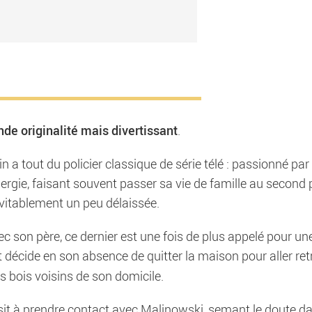
de originalité mais divertissant
.
 a tout du policier classique de série télé : passionné par
nergie, faisant souvent passer sa vie de famille au second 
névitablement un peu délaissée.
vec son père, ce dernier est une fois de plus appelé pour un
ant décide en son absence de quitter la maison pour aller re
s bois voisins de son domicile.
it à prendre contact avec Malinowski, semant le doute d