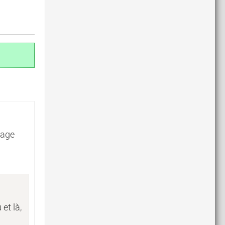
nage
et là,