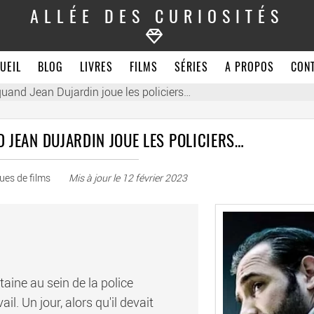
ALLÉE DES CURIOSITÉS
UEIL
BLOG
LIVRES
FILMS
SÉRIES
A PROPOS
CON
quand Jean Dujardin joue les policiers…
 JEAN DUJARDIN JOUE LES POLICIERS…
ques de films
Mis à jour le
12 février 2023
aine au sein de la police
l. Un jour, alors qu'il devait