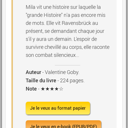
Mila vit une histoire sur laquelle la
"grande Histoire" n'a pas encore mis
de mots. Elle vit Ravensbrück au
présent, se demandant chaque jour
s'il y aura un demain. L'espoir de
survivre chevillé au corps, elle raconte
son combat silencieux...
Auteur
-
Valentine Goby
.
Taille du livre
-
224
pages.
Note
- ★★★★☆
Je le veux au format papier
Je le veux en e-book (EPUB/PDF)