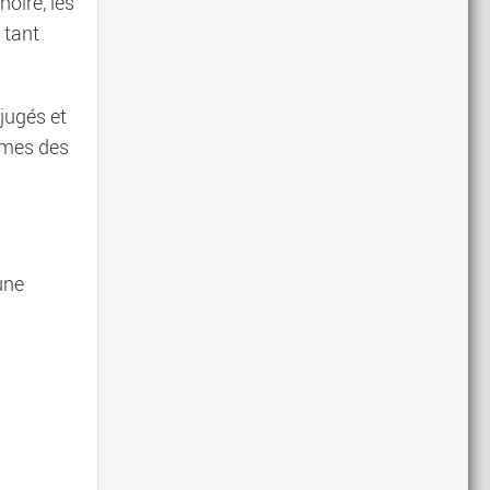
noire, les
 tant
éjugés et
emmes des
une