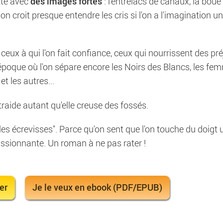
des images fortes
tte avec
: l'entrelacs de canaux, la boue 
 croit presque entendre les cris si l'on a l'imagination un
 ceux à qui l'on fait confiance, ceux qui nourrissent des pr
e époque où l'on sépare encore les Noirs des Blancs, les f
t les autres...
entraide autant qu'elle creuse des fossés.
t les écrevisses". Parce qu'on sent que l'on touche du doigt 
assionnante. Un roman à ne pas rater !
er
Je le veux en ebook (PDF/EPUB)