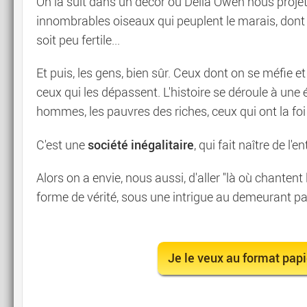
On la suit dans un décor où Delia Owen nous proje
innombrables oiseaux qui peuplent le marais, dont on
soit peu fertile...
Et puis, les gens, bien sûr. Ceux dont on se méfie et
ceux qui les dépassent. L'histoire se déroule à un
hommes, les pauvres des riches, ceux qui ont la foi e
société inégalitaire
C'est une
, qui fait naître de l'
Alors on a envie, nous aussi, d'aller "là où chanten
forme de vérité, sous une intrigue au demeurant p
Je le veux au format papi