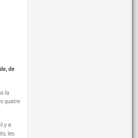
ude, de
ns la
es quatre
il y a
ts, les