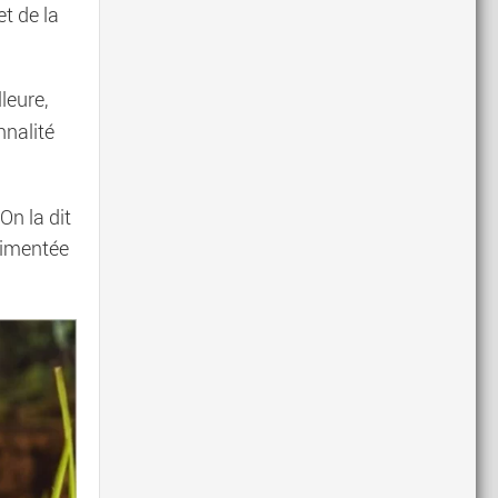
et de la
leure,
nnalité
On la dit
alimentée