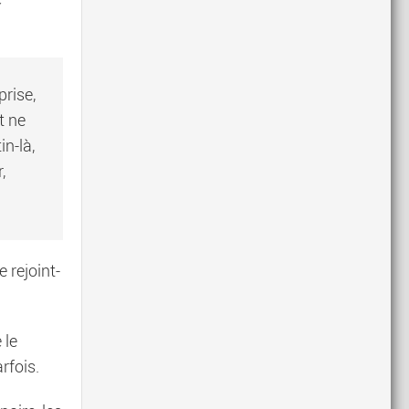
rise,
t ne
n-là,
,
e rejoint-
 le
rfois.