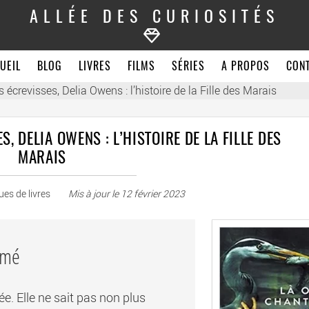
ALLÉE DES CURIOSITÉS
UEIL
BLOG
LIVRES
FILMS
SÉRIES
A PROPOS
CON
 écrevisses, Delia Owens : l’histoire de la Fille des Marais
, DELIA OWENS : L’HISTOIRE DE LA FILLE DES
MARAIS
ues de livres
Mis à jour le
12 février 2023
umé
e. Elle ne sait pas non plus