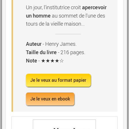
apercevoir
Un jour, l'institutrice croit
un homme
au sommet de l'une des
tours de la vieille maison...
Auteur
-
Henry James
.
Taille du livre
-
216
pages.
Note
- ★★★★☆
Je le veux au format papier
Je le veux en ebook