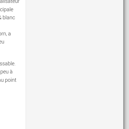
éalisateur
ncipale
& blanc
rn, a
peu
ssable.
t peu à
 au point