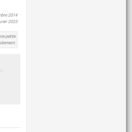
embre 2014
vrier 2023
ne petite
uitement.
s…