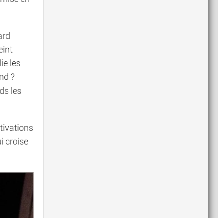
ard
eint
ie les
end ?
ds les
otivations
i croise