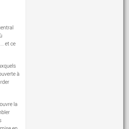
central
où
.. et ce
auxquels
 ouverte à
arder
ouvre la
mbler
s
remise en