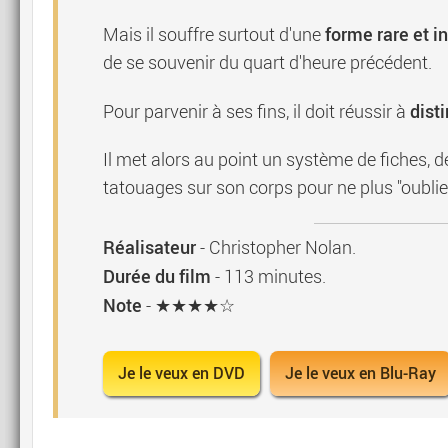
forme rare et i
Mais il souffre surtout d'une
de se souvenir du quart d'heure précédent.
dist
Pour parvenir à ses fins, il doit réussir à
Il met alors au point un système de fiches, d
tatouages sur son corps pour ne plus "oublier
Réalisateur
-
Christopher Nolan
.
Durée du film
-
113
minutes.
Note
- ★★★★☆
Je le veux en DVD
Je le veux en Blu-Ray