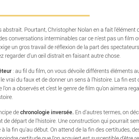
 abstrait. Pourtant, Christopher Nolan en a fait l'élément 
s des conversations interminables car ce n'est pas un film 
xige un gros travail de réflexion de la part des spectateurs.
z regarder d'un œil distrait en faisant autre chose.
êteur
: au fil du film, on vous dévoile différents éléments 
e vrai du faux et de donner un sens à l’histoire. La fin est
e l’on a observés et c’est le genre de film qu’on aimera reg
toire.
chronologie inversée.
incipe de
En d'autres termes, on déc
t de départ de l'histoire. Une construction qui pourrait se
à la fin qu'au début. On attend de la fin des certitudes, de
 moindre certitude que l'on acquiert est susceptible d'être 