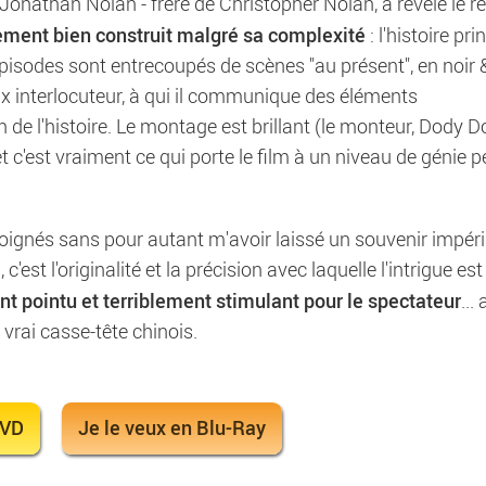
e Jonathan Nolan - frère de Christopher Nolan, a révélé le r
ement bien construit malgré sa complexité
: l'histoire pri
 épisodes sont entrecoupés de scènes "au présent", en noir 
x interlocuteur, à qui il communique des éléments
e l'histoire. Le montage est brillant (le monteur, Dody Do
t c'est vraiment ce qui porte le film à un niveau de génie 
oignés sans pour autant m'avoir laissé un souvenir impéri
 c'est l'originalité et la précision avec laquelle l'intrigue es
ent pointu et terriblement stimulant pour le spectateur
...
vrai casse-tête chinois.
DVD
Je le veux en Blu-Ray