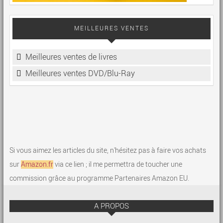
MEILLEURES VENTES
Meilleures ventes de livres
Meilleures ventes DVD/Blu-Ray
Si vous aimez les articles du site, n'hésitez pas à faire vos achats
sur
Amazon.fr
via ce lien ; il me permettra de toucher une
commission grâce au programme Partenaires Amazon EU.
A PROPOS