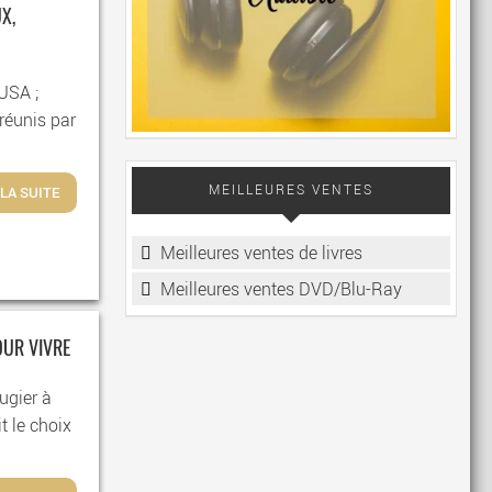
X,
 USA ;
réunis par
MEILLEURES VENTES
 LA SUITE
Meilleures ventes de livres
Meilleures ventes DVD/Blu-Ray
OUR VIVRE
ugier à
t le choix