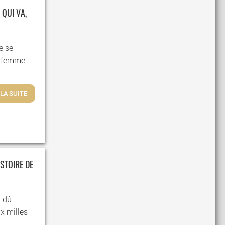
 QUI VA,
e se
e femme
 LA SUITE
ISTOIRE DE
a dû
ux milles