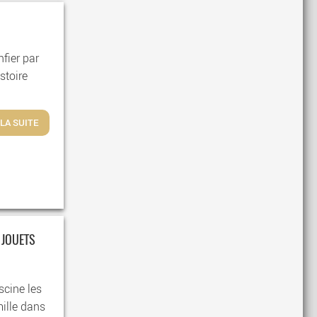
nfier par
stoire
 LA SUITE
 JOUETS
scine les
mille dans