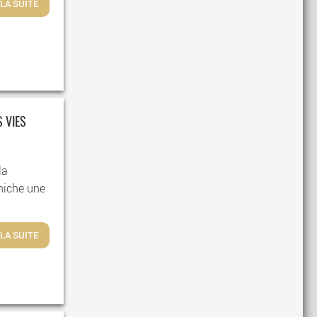
 LA SUITE
S VIES
la
éniche une
 LA SUITE