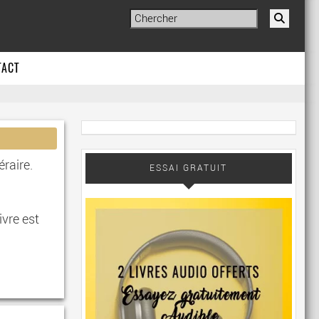
TACT
éraire.
ESSAI GRATUIT
.
ivre est