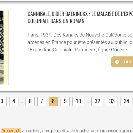
CANNIBALE, DIDIER DAENINCKX : LE MALAISE DE L’EXP
COLONIALE DANS UN ROMAN
Paris, 1931. Des Kanaks de Nouvelle-Calédonie so
amenés en France pour être présentés au public lo
l’Exposition Coloniale. Parmi eux, figure Gocéné.
LIRE
3
4
…
6
7
8
9
10
…
32
33
34
r
Amazon.fr
via ce lien ; il me permettra de toucher une commission gr